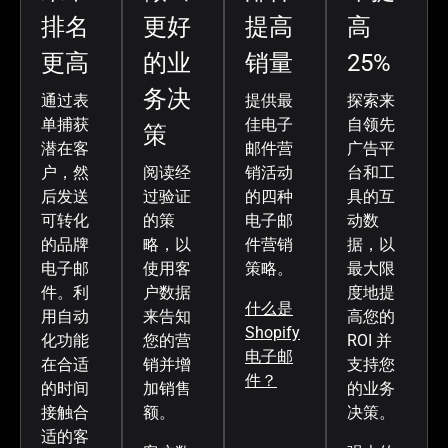
排名
更好
提高
高
更高
的业
销量
25%
务决
通过表
提供最
探索来
单捕获
佳电子
自领先
策
潜在客
邮件营
广告平
户，然
阅读经
销活动
台和工
后发送
过验证
的四种
具的互
可转化
的策
电子邮
动数
的品牌
略，以
件营销
据，以
电子邮
使用客
策略。
最大限
件。利
户数据
度地提
什么是
用自动
来告知
高您的
Shopify
化功能
您的营
ROI 并
电子邮
在合适
销并增
支持您
件？
的时间
加销售
的业务
接触合
额。
决策。
适的客