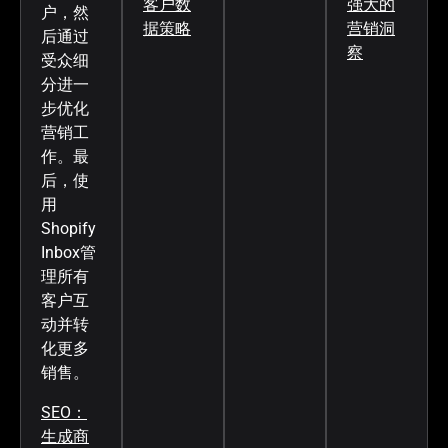
客户数
强大的
户，然
据策略
营销洞
后通过
察
受众细
分进一
步优化
营销工
作。最
后，使
用
Shopify
Inbox管
理所有
客户互
动并转
化更多
销售。
SEO：
生成商