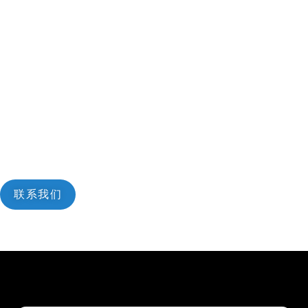
是否正在筹划海外业务？
首次出海或是希望优化经营策略，六翼出海的业务顾问给您支
持。
联系我们