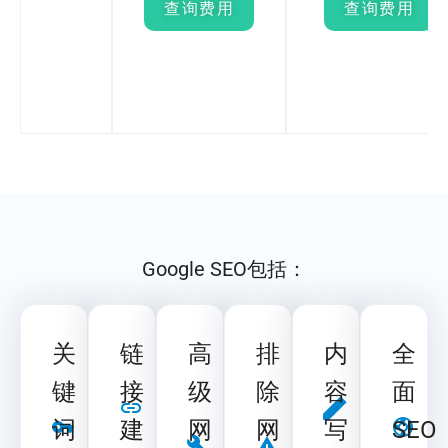
查询费用
查询费用
Google SEO包括：
关
链
高
排
内
全
键
接
级
除
容
面
词
建
网
网
写
SEO