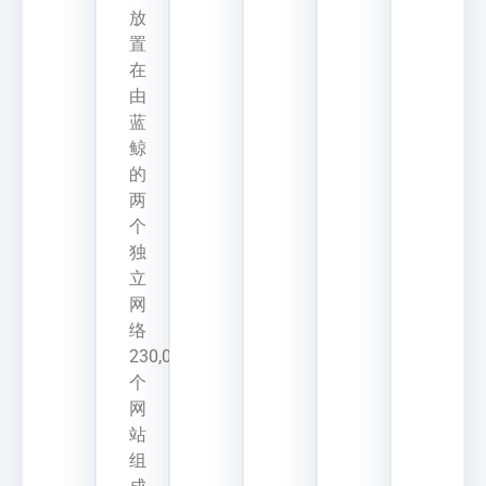
放
置
在
由
蓝
鲸
的
两
个
独
立
网
络
230,000
个
网
站
组