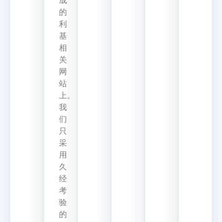
成
的
利
基
相
关
网
站
上。
我
们
只
采
用
久
经
考
验
的