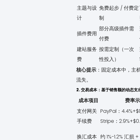
主题与设
免费起步 / 付费定
计
制
部分高级插件需
插件费用
付费
建站服务
按需定制（一次
费
性投入）
核心提示
：固定成本中，主
流失。
2. 交易成本：基于销售额的动态
成本项目
费率示
支付网关
PayPal：4.4%+$
手续费
Stripe：2.9%+$0.
换汇成本
约 1%-1.2% 汇损 