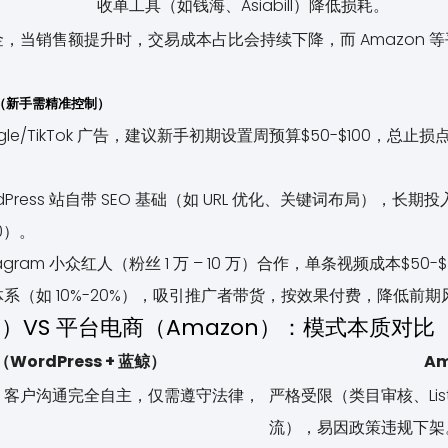
收单工具（如钱海、Asiabill）降低损耗。
，当销售额提升时，交易成本占比会持续下降，而 Amazon 
入（新手需精准控制）
ogle/TikTok 广告，建议新手初期设置周预算$50-$100，总止损
dPress 站自带 SEO 基础（如 URL 优化、关键词布局），
0）。
nstagram 小众红人（粉丝 1 万 – 10 万）合作，单条视频成本$
系（如 10%-20%），吸引推广者带货，按效果付费，降低前期
ss）VS 平台电商（Amazon）：模式本质对比
WordPress + 蓝鲸）
Am
、客户沟通完全自主，仅需遵守法律，
严格受限（类目审核、Lis
。
流），易因政策违规下架