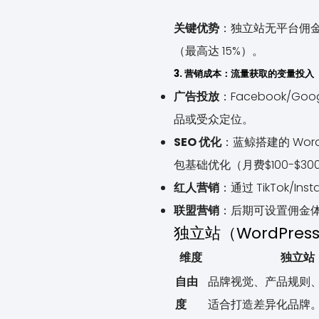
关键优势
：独立站无平台佣金
（最高达 15%）。
3. 营销成本：流量获取的变量投
广告投放
：Facebook/Go
品或受众定位。
SEO 优化
：蓝鲸搭建的 Wor
包基础优化（月费$100-$30
红人营销
：通过 TikTok/I
联盟营销
：后期可设置佣金体
独立站（WordPre
维度
独立站（
自由
品牌视觉、产品规则
度
适合打造差异化品牌