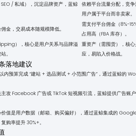
 SEO / 私域），沉淀品牌资产，蓝鲸
依赖平台流量分配，竞争
用户属于平台而非卖家。
需支付平台佣金（8%-1
台佣金，交易成本随规模降低。
占用高（FBA 库存）。
hipping），核心是用户关系与品牌溢
重资产（需囤货），核心
建站。
应，易陷入价格战。
 条落地建议
0 以内预算完成 “建站 + 选品测试 + 小范围广告”，通过蓝鲸的 Wo
主攻 Facebook 广告或 TikTok 短视频引流，蓝鲸提供广
值是用户数据（邮箱、购买偏好），通过蓝鲸集成的 Google An
复购率提升 30%+。
值