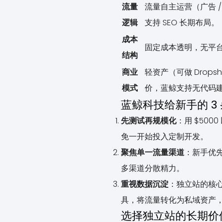
流量
流量自主运营（广告 /
逻辑
支持 SEO 长期布局。
成本
固定成本透明，无平
结构
商业
轻资产（可做 Drops
模式
价，蓝鲸支持无代码
蓝鲸科技给新手的 3
先测试再规模化
：用 $500
免一开始投入定制开发。
聚焦单一流量渠道
：新手优先
多渠道分散精力。
重视数据沉淀
：独立站的核心价
具，将流量转化为私域资产，
选择独立站的长期价