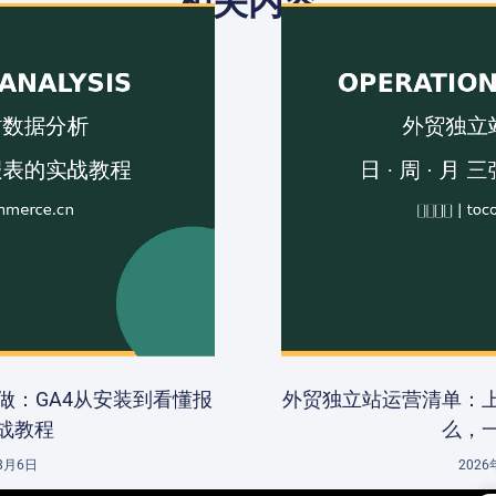
相关内容
做：GA4从安装到看懂报
外贸独立站运营清单：
战教程
么，
8月6日
202