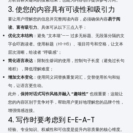
3. 使您的内容具有可读性和吸引力
要让用户理解您的信息并完整阅读内容，必须确保内容
易于阅
读、富有吸引力
。具体可从以下三点入手：
优化文本结构
：避免 “文本墙”—— 过多无标题、无段落分隔的文
字会吓跑读者。使用标题（H1-H6）、项目符号和空格，让文本
层次清晰，给读者 “呼吸感”；
简化语言表达
：限制生僻词的使用，控制句子长度（避免过长句
堆积），降低理解难度；
增加文本变化
：使用同义词替换重复词汇，交替使用长句和短
句，让语言更生动。
此外，
保持对话式写作风格并融入 “趣味性”
也很重要：这能让
您的内容区别于竞争对手，帮助用户更好地理解您的品牌个性，
增强情感连接。
4. 写作时要考虑到 E-E-A-T
经验、专业知识、权威性和可信度是提升内容质量的核心维度。