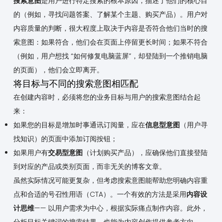
搜索意图
是用户进行特定搜索的根本原因，描述了他们的核心目
的（例如，寻找问题答案、了解某个主题、购买产品）。用户对
内容质量的判断，很大程度上取决于内容是否符合他们当时的搜
索意图：如果符合，他们会在页面上停留更长时间；如果不符合
（例如，用户想找 “如何修复电脑蓝屏”，却登陆到一个推销电脑
的页面），他们会立即离开。
将目标与不同的搜索意图相匹配
在创建内容时，必须将您的业务目标与用户的搜索意图结合起
来：
如果您的目标是增加时事通讯订阅量，应在
信息型意图
（用户寻
找知识）的页面中添加订阅按钮；
如果用户有
交易型意图
（计划购买产品），应确保他们直接登陆
到对应的产品或类别页面，而非无关的博客文章。
虽然实际情况可能更复杂，但考虑搜索意图能帮助您明确内容重
点和合适的号召性用语（CTA）。一个有效的方法是采用
内容设
计思维
—— 以用户需求为中心，根据实际痛点制作内容。此外，
分析目标关键词的搜索结果，也能为内容创作提供参考方向。