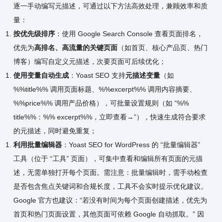
逐一手动编写元描述，可通过以下方法高效处理，兼顾效率和质
量：
按优先级排序
：使用 Google Search Console 查看页面排名，
优先为
高排名、高流量的关键页面
（如首页、核心产品页、热门
博客）编写自定义元描述，次要页面可后续优化；
使用变量自动生成
：Yoast SEO 支持
元描述变量
（如
%%title%% 调用页面标题、%%excerpt%% 调用内容摘要、
%%price%% 调用产品价格），可批量设置规则（如 “%%
title%%：%% excerpt%%，立即查看→”），快速生成符合要求
的元描述，同时避免重复；
利用批量编辑器
：Yoast SEO for WordPress 的 “批量编辑器”
工具（位于 “工具” 页面），可集中查看和编辑所有页面的元描
述，无需单独打开每个页面。需注意：批量编辑时，需手动检查
是否包含焦点关键词和合规长度，工具不会实时提示优化建议。
Google 官方也建议：“若没有时间为每个页面创建描述，优先为
首页和热门页面设置，其他页面可依赖 Google 自动抓取。” 因