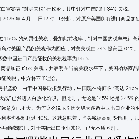
在白宫签署 “对等关税” 行政令，其中针对中国加征 34% 关税。
2025 年 4 月 10 日 12 时 01 分起，对原产美国所有进口商
增加 50% 的惩罚性关税，叠加此前税率，针对中国的税率总计高达 
提高对美国产品的关税作为回应，对美关税由 34% 提高至 84%。
大多数中国进口产品征收的关税税率为 145%。
有进口商品加征 125% 关税，并表明在当前关税水平下，美国输华
加征关税，中方将不予理会。
说明书坚称，由于中国采取报复行动，中国现在将面临 “高达 245%
大战” 已然进入白热化阶段。但此时，无论是 145% 还是 245
际意义已不大。为何这么说呢？因为绝大多数中国出口企业的毛利率处
利率也很难超过 40%。这就意味着，当关税提高到 54% 时，
再继续攀升，对于实际出口企业来说，已无本质区别 。