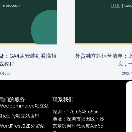
做：GA4从安装到看懂报
外贸独立站运营清单：
战教程
么，
8月6日
202
我们的服务
联系我们
Woocommerce独立站
深圳：176-6548-6556
Shopify独立站店铺
地址：深圳市福田区下沙
WordPressB2B外贸站
京基滨河时代大厦A座55