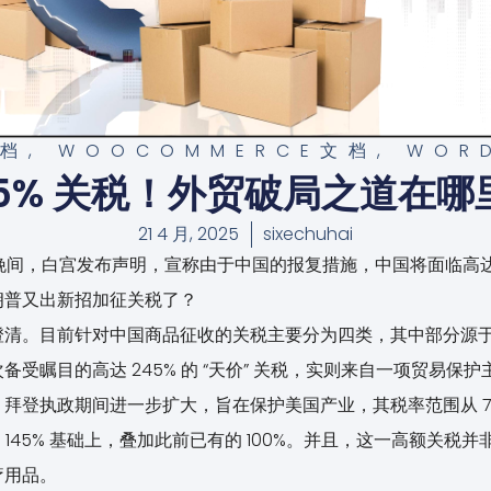
文档
,
WOOCOMMERCE文档
,
WOR
45% 关税！外贸破局之道在哪
21 4 月, 2025
sixechuhai
（周二）晚间，白宫发布声明，宣称由于中国的报复措施，中国将面临高达
朗普又出新招加征关税了？
清。目前针对中国商品征收的关税主要分为四类，其中部分源于特朗
受瞩目的高达 245% 的 “天价” 关税，实则来自一项贸易保
登执政期间进一步扩大，旨在保护美国产业，其税率范围从 7.5%
的 145% 基础上，叠加此前已有的 100%。并且，这一高额关
疗用品。