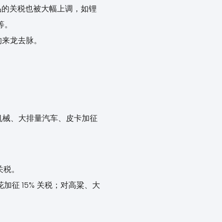
商品的关税也被大幅上调，如锂
 等。
的来龙去脉。
业机械、大排量汽车、皮卡加征
关税。
花加征 15% 关税；对高粱、大