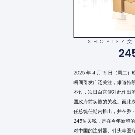
SHOPIFY
2
2025 年 4 月 16 日
瞬间引发广泛关注，难道特
不过，次日白宫便对此作出澄
国政府前实施的关税。而此次备
任总统任期内推出，并在乔・拜
245% 关税，是在今年新增
对中国的注射器、针头等医