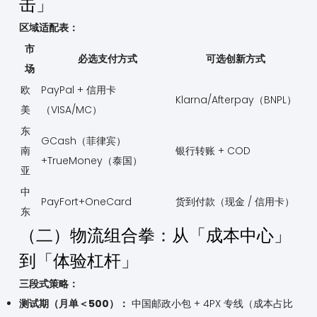
击」
区域适配表：
市
必选支付方式
可选创新方式
场
欧
PayPal + 信用卡
Klarna/Afterpay（BNPL）
美
（VISA/MC）
东
GCash（菲律宾）
南
银行转账 + COD
+TrueMoney（泰国）
亚
中
PayFort+OneCard
货到付款（现金 / 信用卡）
东
（二）物流组合拳：从「成本中心」
到「体验杠杆」
三段式策略：
测试期（月单＜500）：
中国邮政小包 + 4PX 专线（成本占比