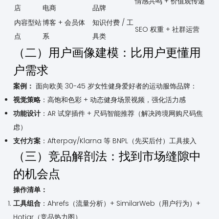
情感共鸣 + 价值观传递
店
电商
品牌
内容型站
博客 + 会员体
知识付费 / 工
SEO 权重 + 社群运营
点
系
具类
（二）用户画像建模：比用户更懂用
户需求
案例：
面向欧美 30-45 岁女性健身爱好者的运动服饰品牌：
视觉策略
：高饱和色彩 + 动态健身场景视频，强化活力感
功能设计
：AR 试穿插件 + 尺码智能推荐（解决跨境网购尺码焦
虑）
支付方案
：Afterpay/Klarna 等 BNPL（先买后付）工具接入
（三）竞品解剖法：找到市场缝隙中
的机会点
操作清单：
工具组合
：Ahrefs（流量分析）+ SimilarWeb（用户行为）+
Hotjar（竞品热力图）