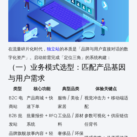
在流量碎片化时代，
独立站
的本质是「品牌与用户直接对话的数
字化资产」。启动前需完成「定位三角」的系统构建：
（一）业务模式选型：匹配产品基因
与用户需求
类型
核心功能
典型品类
体验关键点
B2C 电
产品商城 + 快
服饰 / 美妆 /
视觉冲击力 + 移动端适
商站
速下单
家居
配
B2B 批
批量报价 + RFQ
工业品 / 原材
参数可视化 + 供应链信
发站
系统
料
任背书
品牌旗舰
故事内容 + 轻
奢侈品 / 环保