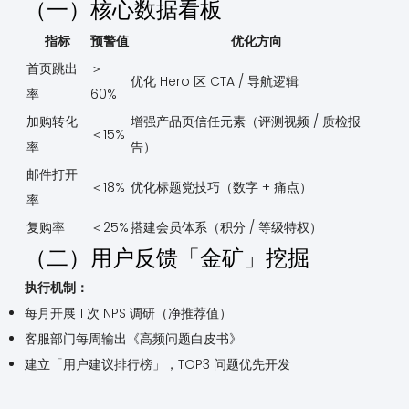
（一）核心数据看板
指标
预警值
优化方向
首页跳出
＞
优化 Hero 区 CTA / 导航逻辑
率
60%
加购转化
增强产品页信任元素（评测视频 / 质检报
＜15%
率
告）
邮件打开
＜18%
优化标题党技巧（数字 + 痛点）
率
复购率
＜25%
搭建会员体系（积分 / 等级特权）
（二）用户反馈「金矿」挖掘
执行机制：
每月开展 1 次 NPS 调研（净推荐值）
客服部门每周输出《高频问题白皮书》
建立「用户建议排行榜」，TOP3 问题优先开发