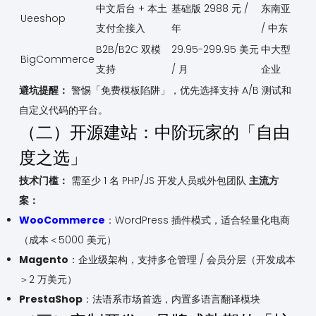
中文后台 + 本土
基础版 2988 元 /
东南亚
Ueeshop
支付全接入
年
/ 中东
B2B/B2C 双模
29.95-299.95 美元
中大型
BigCommerce
支持
/ 月
企业
避坑提醒：
警惕「免费模板陷阱」，优先选择支持 A/B 测试和
自定义代码的平台。
（二）开源建站：中阶玩家的「自由
度之选」
技术门槛：
需至少 1 名 PHP/JS 开发人员或外包团队
主流方
案：
WooCommerce
：WordPress 插件模式，适合轻量化电商
（成本＜5000 美元）
Magento
：企业级架构，支持多仓管理 / 会员分层（开发成本
＞2 万美元）
PrestaShop
：法语系市场首选，内置多语言翻译模块