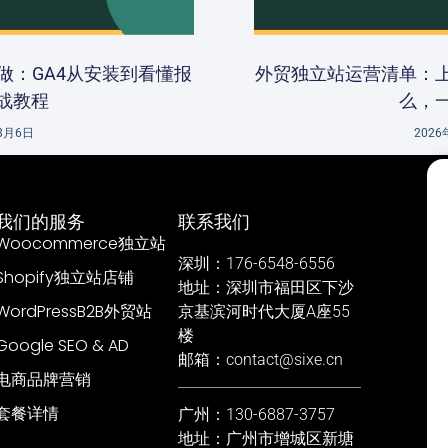
做：GA4从安装到看懂报
外贸独立站运营清单：
战教程
么，
8月6日
202
我们的服务
联系我们
Woocommerce独立站
深圳：176-6548-6556
Shopify独立站店铺
地址：深圳市福田区下沙
WordPressB2B外贸站
京基滨河时代大厦A座55
楼
Google SEO & AD
邮箱：contact@sixe.cn
电商品牌营销
套餐详情
广州：130-6887-3757
地址：广州市增城区新塘