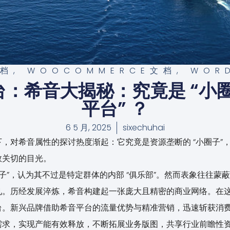
文档
,
WOOCOMMERCE文档
,
WOR
：希音大揭秘：究竟是 “小圈子
平台” ？
6 5 月, 2025
sixechuhai
，对希音属性的探讨热度渐起：它究竟是资源垄断的 “小圈子”，还
数关切的目光。
圈子”，认为其不过是特定群体的内部 “俱乐部”。然而表象往往蒙
见。历经发展淬炼，希音构建起一张庞大且精密的商业网络。在
台。新兴品牌借助希音平台的流量优势与精准营销，迅速斩获消
需求，实现产能有效释放，不断拓展业务版图，共享行业前瞻性