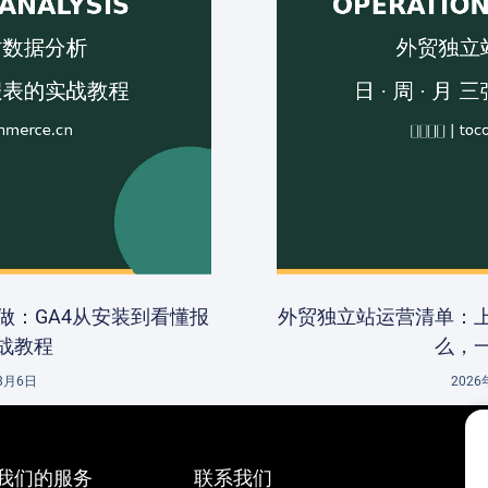
做：GA4从安装到看懂报
外贸独立站运营清单：
战教程
么，
8月6日
202
我们的服务
联系我们