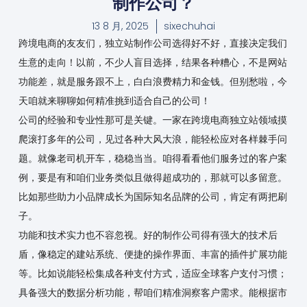
制作公司？
13 8 月, 2025
sixechuhai
跨境电商的友友们，独立站制作公司选得好不好，直接决定我们
生意的走向！以前，不少人盲目选择，结果各种糟心，不是网站
功能差，就是服务跟不上，白白浪费精力和金钱。但别愁啦，今
天咱就来聊聊如何精准挑到适合自己的公司！
公司的经验和专业性那可是关键。一家在跨境电商独立站领域摸
爬滚打多年的公司，见过各种大风大浪，能轻松应对各样棘手问
题。就像老司机开车，稳稳当当。咱得看看他们服务过的客户案
例，要是有和咱们业务类似且做得超成功的，那就可以多留意。
比如那些助力小品牌成长为国际知名品牌的公司，肯定有两把刷
子。
功能和技术实力也不容忽视。好的制作公司得有强大的技术后
盾，像稳定的建站系统、便捷的操作界面、丰富的插件扩展功能
等。比如说能轻松集成各种支付方式，适应全球客户支付习惯；
具备强大的数据分析功能，帮咱们精准洞察客户需求。能根据市