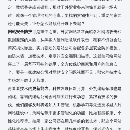
定，数据丢失或者错乱，那对于外贸业务来说简直就是一场灾
难！就像一个管理混乱的仓库，要找的货物找不到，重要的东西
还可能丢失，业务怎么能顺利开展下去呢？
网站安全防护
可是重中之重。外贸网站常常面临各种网络攻击和
数据泄露的风险，从黑客入侵到恶意软件攻击，稍有不慎就会让
商家损失惨重。实力强劲的建站公司会配备多层安全防护措施，
如防火墙、加密技术、定期的安全漏洞扫描等。这就如同给网站
穿上了一层坚不可摧的铠甲，全方位保护商家和用户的信息安
全。要是一家建站公司对网站安全问题视而不见，那它的技术实
力绝对不敢让人恭维。
再看看技术的
更新能力
。科技发展日新月异，外贸建站领域也是
如此。靠谱的建站公司会时刻关注行业动态，紧跟新技术的步
伐。他们能够及时将诸如人工智能、机器学习等先进技术融入到
网站建设中，为网站带来更多智能化的功能，比如智能客服、个
性化推荐等。如果一家公司还在用几年前的老技术，那这个网站
很快就会在市场上失去竞争力，就好像你开着一辆老式汽车，怎